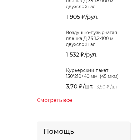
пленка Д 35 1.5x100 м
двухслойная
1 905
/
рул.
₽
Воздушно-пузырчатая
пленка Д 35 1.2x100 м
двухслойная
1 532
/
рул.
₽
Курьерский пакет
150*210+40 мм, (45 мкм)
3,70
/
шт.
₽
3,50
/
шт.
₽
Смотреть все
Помощь