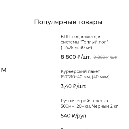
Популярные товары
ВПП подложка для
системы "Теплый пол"
(1.2х25 м, 30 м²)
8 800
/
шт.
₽
9 800
/
шт.
₽
 м
Курьерский пакет
150*210+40 мм, (40 мкм)
3,40
/
шт.
₽
Ручная стрейч-пленка
500мм, 20мкм, Черный 2 кг
540
/
рул.
₽