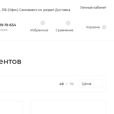
Личный кабинет
 31Б (Офис) Самовывоз см. раздел Доставка
0
0
 19-19-654
Корзина
0
одаж
Избранное
Сравнение
ентов
Цена
48
/
96