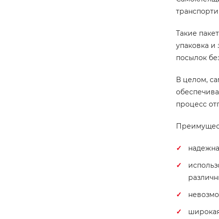
транспорти
Такие пакет
упаковка и
посылок бе
В целом, с
обеспечива
процесс от
Преимущест
надежна
использ
различн
невозмо
широкая