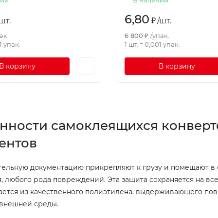
6,80
шт.
₽
/
шт.
ак.
6 800
₽
/
упак.
1
упак.
1 шт.
=
0,001
упак.
В корзину
В корзину
нности самоклеящихся конверт
ентов
ельную документацию прикрепляют к грузу и помещают в 
, любого рода повреждений. Эта защита сохраняется на вс
ается из качественного полиэтилена, выдерживающего по
внешней среды.