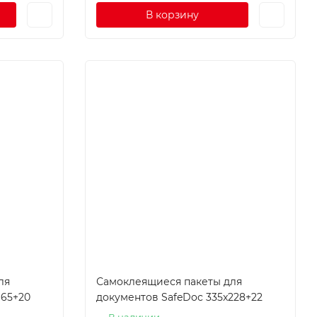
В корзину
ля
Самоклеящиеся пакеты для
165+20
документов SafeDoc 335x228+22
В наличии