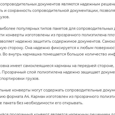
 сопроводительных документов являются надежным решени
ть и сохранность сопроводительной документации, позволя
узов.
аиболее популярных типов пакетов для сопроводительных
Эти конверты изготовлены из прозрачного полиэтилена пло
зволяет надежно защитить содержимое документов. Самок
кую сторону. Она надежно фиксируется к любым поверхнос
. Во внутрь кармашка помещается большое количество ин
ковка имеет самоклеящиеся карманы на передней стороне
. Прозрачный слой полиэтилена надежно защищает докумен
спортировки грузов.
льные конверты могут содержать сопроводительные докум
ию формата А4. Карман изготовлен из прозрачного полиэти
 пакета без необходимости его открывать.
йся прозрачный конверт является надежным решением для