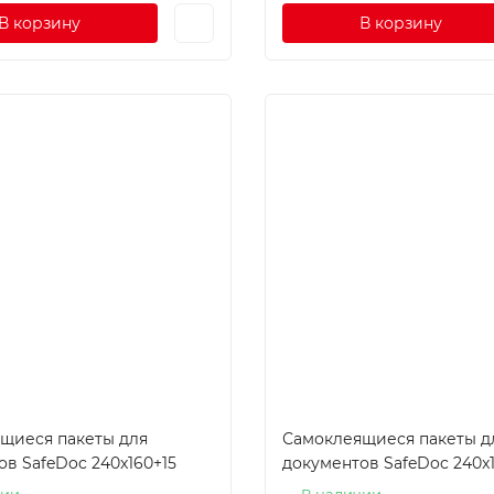
В корзину
В корзину
щиеся пакеты для
Самоклеящиеся пакеты д
в SafeDoc 240x160+15
документов SafeDoc 240x
чии
В наличии