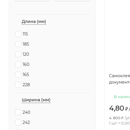
Длина (мм)
115
185
120
160
165
Самоклея
документо
228
В нали
Ширина (мм)
4,80
₽
/
240
4 800
₽
/
уп
242
1 шт.
=
0,00