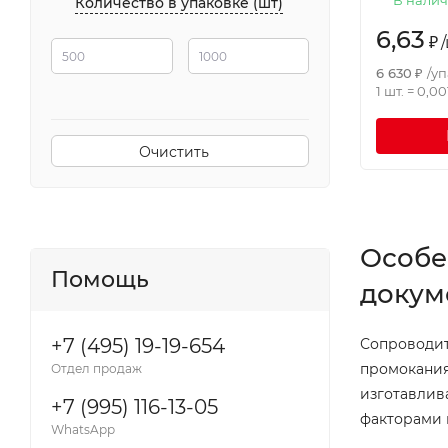
Количество в упаковке (шт)
6,63
₽
/
6 630
₽
/
уп
1 шт.
=
0,00
Очистить
Особе
Помощь
докум
+7 (495) 19-19-654
Сопроводит
промокания
Отдел продаж
изготавлив
+7 (995) 116-13-05
факторами 
WhatsApp