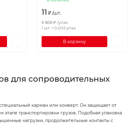
11
₽
/
шт.
5 500
₽
/
упак.
1 шт.
=
0,002
упак.
В корзину
ов для сопроводительных
специальный карман или конверт. Он защищает от
ем этапе транспортировки грузов. Подобная упаковка
вышенные нагрузки, продолжительные контакты с