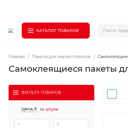
О компании
Доставка
Оплата
Возврат
Статьи
КАТАЛОГ ТОВАРОВ
Главная
/
Пакеты для маркетплейсов
/
Самоклеящиес
Самоклеящиеся пакеты д
ФИЛЬТР ТОВАРОВ
Цена, ₽
за
штука