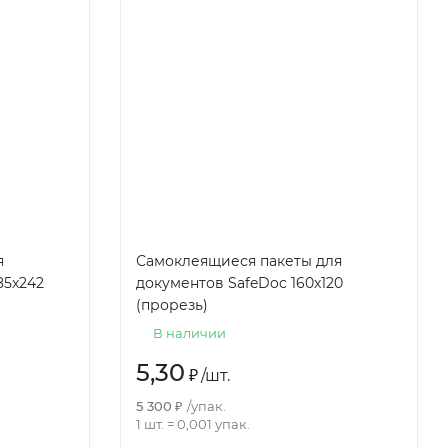
я
Самоклеящиеся пакеты для
85x242
документов SafeDoc 160x120
(прорезь)
В наличии
5,30
₽
/
шт.
5 300
₽
/
упак.
1 шт.
=
0,001
упак.