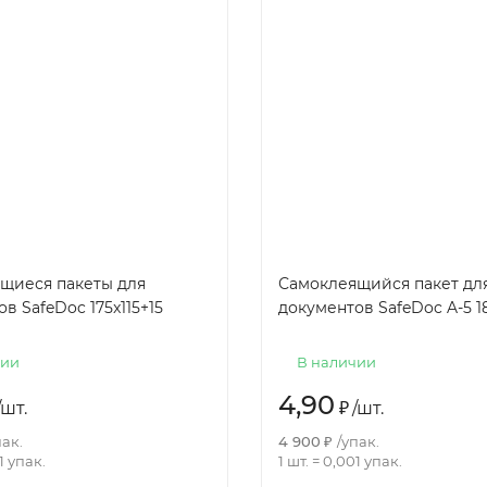
щиеся пакеты для
Самоклеящийся пакет дл
в SafeDoc 175x115+15
документов SafeDoc A-5 1
чии
В наличии
4,90
шт.
₽
/
шт.
ак.
4 900
₽
/
упак.
1
упак.
1 шт.
=
0,001
упак.