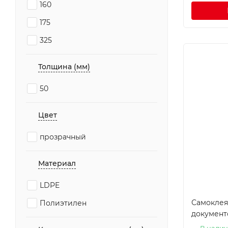
160
175
325
Толщина (мм)
50
Цвет
прозрачный
Материал
LDPE
Самоклея
Полиэтилен
документо
В нали