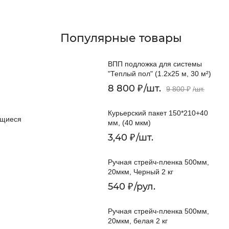
Популярные товары
ВПП подложка для системы
"Теплый пол" (1.2х25 м, 30 м²)
8 800
₽
/
шт.
9 800
₽
/
шт.
Курьерский пакет 150*210+40
ящиеся
мм, (40 мкм)
3,40
₽
/
шт.
Ручная стрейч-пленка 500мм,
20мкм, Черный 2 кг
540
₽
/
рул.
Ручная стрейч-пленка 500мм,
20мкм, белая 2 кг