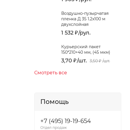
Воздушно-пузырчатая
пленка Д 35 1.2x100 м
двухслойная
1 532
₽
/
рул.
Курьерский пакет
150*210+40 мм, (45 мкм)
3,70
₽
/
шт.
3,50
₽
/
шт.
Смотреть все
Помощь
+7 (495) 19-19-654
Отдел продаж