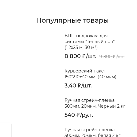
Популярные товары
ВПП подложка для
системы "Теплый пол"
(1.2х25 м, 30 м²)
8 800
₽
/
шт.
9 800
₽
/
шт.
Курьерский пакет
150*210+40 мм, (40 мкм)
3,40
₽
/
шт.
Ручная стрейч-пленка
500мм, 20мкм, Черный 2 кг
540
₽
/
рул.
Ручная стрейч-пленка
Хит!
500мм, 20мкм, белая 2 кг