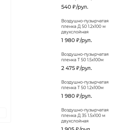
540
₽
/
рул.
Воздушно-пузырчатая
пленка Д 50 1.2x100 м
двухслойная
1 980
₽
/
рул.
Воздушно-пузырчатая
пленка Т 50 1.5x100м
2 475
₽
/
рул.
Ручная стрейч-пленка 500мм,
Ручная
23мкм, прозрачная 1,8 кг
20мкм,
Воздушно-пузырчатая
В наличии
В на
пленка Т 50 1.2x100м
1 980
₽
/
рул.
460
540
₽
/
рул.
Воздушно-пузырчатая
В корзину
пленка Д 35 1.5x100 м
двухслойная
1 905
₽
/
рул.