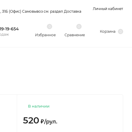
Личный кабинет
 31Б (Офис) Самовывоз см. раздел Доставка
0
0
 19-19-654
Корзина
0
одаж
Избранное
Сравнение
В наличии
520
₽
/
рул.