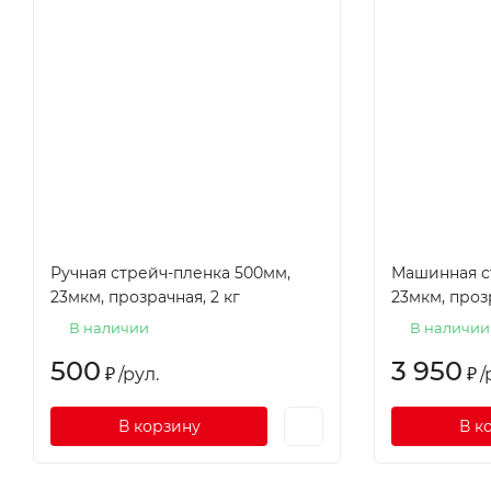
Ручная стрейч-пленка 500мм,
Машинная с
23мкм, прозрачная, 2 кг
23мкм, проз
В наличии
В наличии
500
3 950
₽
/
рул.
₽
/
В корзину
В к