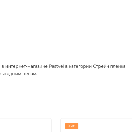
вы (0)
ть в интернет-магазине Pastvel в категории Стрейч пленка
 выгодным ценам.
Хит!