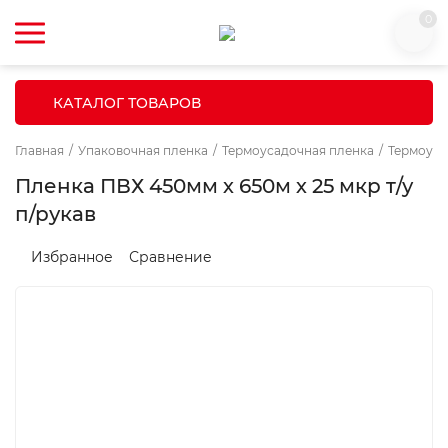
0
КАТАЛОГ ТОВАРОВ
Главная
/
Упаковочная пленка
/
Термоусадочная пленка
/
Термоуса
Пленка ПВХ 450мм х 650м х 25 мкр т/у
п/рукав
Избранное
Сравнение